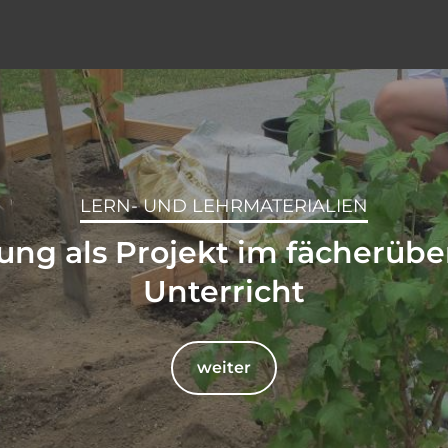
LERN- UND LEHRMATERIALIEN
ng als Projekt im fächerüb
Unterricht
weiter