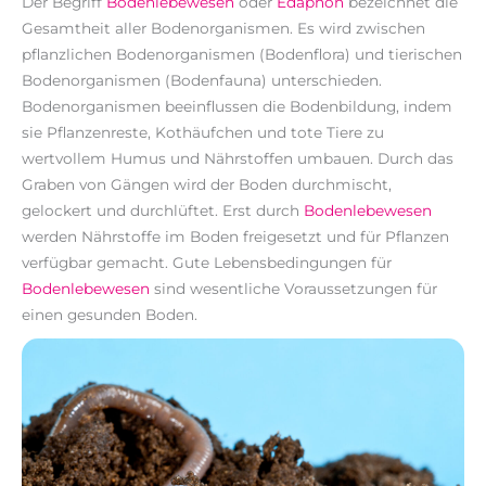
Der Begriff
Bodenlebewesen
oder
Edaphon
bezeichnet die
Gesamtheit aller Bodenorganismen. Es wird zwischen
pflanzlichen Bodenorganismen (Bodenflora) und tierischen
Bodenorganismen (Bodenfauna) unterschieden.
Bodenorganismen beeinflussen die Bodenbildung, indem
sie Pflanzenreste, Kothäufchen und tote Tiere zu
wertvollem Humus und Nährstoffen umbauen. Durch das
Graben von Gängen wird der Boden durchmischt,
gelockert und durchlüftet. Erst durch
Bodenlebewesen
werden Nährstoffe im Boden freigesetzt und für Pflanzen
verfügbar gemacht. Gute Lebensbedingungen für
Bodenlebewesen
sind wesentliche Voraussetzungen für
einen gesunden Boden.