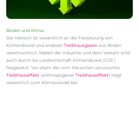
Böden und Klima
Der Mensch ist wesentlich an der Freisetzung von
Kohlendioxid und anderen
Treibhausgasen
aus Böden
verantwortlich. Neben der Industrie und dem Verkehr wird
auch durch die Landwirtschaft Kohlendioxid (CO2 )
freigesetzt. Vor allem der vom Menschen verursachte
Treibhauseffekt
(anthropogener
Treibhauseffekt
) trägt
wesentlich zum Klimawandel bei.