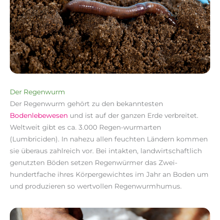
Der Regenwurm
Der Regenwurm gehört zu den bekanntesten
Bodenlebewesen
und ist auf der ganzen Erde verbreitet.
Weltweit gibt es ca. 3.000 Regen-wurmarten
(Lumbriciden). In nahezu allen feuchten Ländern kommen
sie überaus zahlreich vor. Bei intakten, landwirtschaftlich
genutzten Böden setzen Regenwürmer das Zwei-
hundertfache ihres Körpergewichtes im Jahr an Boden um
und produzieren so wertvollen Regenwurmhumus.