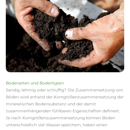
Bodenarten und Bodentypen
Sandig, lehmig oder schluffig? Die Zusammensetzung von
Böden wird anhand der Korngrößenzusammensetzung der
mineralischen Bodensubstanz und der damit
zusammenhängenden fühlbaren Eigenschaften definiert.
Je nach Korngrößenzusammensetzung können Böden
unterschiedlich viel Wasser speichern, haben einen