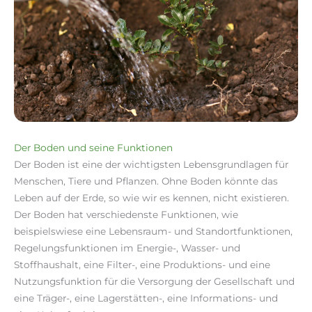
Der Boden und seine Funktionen
Der Boden ist eine der wichtigsten Lebensgrundlagen für
Menschen, Tiere und Pflanzen. Ohne Boden könnte das
Leben auf der Erde, so wie wir es kennen, nicht existieren.
Der Boden hat verschiedenste Funktionen, wie
beispielswiese eine Lebensraum- und Standortfunktionen,
Regelungsfunktionen im Energie-, Wasser- und
Stoffhaushalt, eine Filter-, eine Produktions- und eine
Nutzungsfunktion für die Versorgung der Gesellschaft und
eine Träger-, eine Lagerstätten-, eine Informations- und