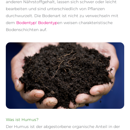
anderen Nährstoffgehalt, lassen sich schwer oder leicht
bearbeiten und sind unterschiedlich von Pflanzen
durchwurzelt. Die Bodenart ist nicht zu verwechseln mit
dem
Bodentyp
!
Bodentyp
en weisen charakteristische
Bodenschichten auf.
Was ist Humus?
Der Humus ist der abgestorbene organische Anteil in der