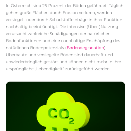
In Österreich sind 25 Prozent der Böden gefährdet. Täglich
gehen große Flächen durch Erosion verloren, werden
versiegelt oder durch Schadstoffeinträge in ihrer Funktion
nachhaltig beeinträchtigt. Die intensive (Über-)Nutzung
verursacht zahlreiche Schädigungen der natürlichen
Bodenfunktionen und eine nachhaltige Erschöpfung des
natürlichen Bodenpotenzials (
Bodendegradation
).
Überbaute und versiegelte Böden sind dauerhaft und
unwiederbringlich gestört und können nicht mehr in ihre
ursprüngliche „Lebendigkeit“ zurückgeführt werden.