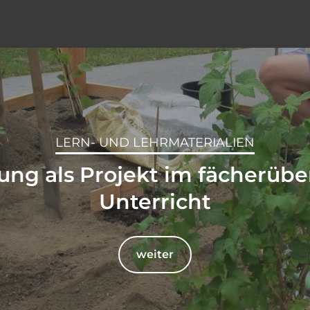
LERN- UND LEHRMATERIALIEN
ng als Projekt im fächerüb
Unterricht
weiter