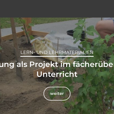
LERN- UND LEHRMATERIALIEN
ng als Projekt im fächerüb
Unterricht
weiter