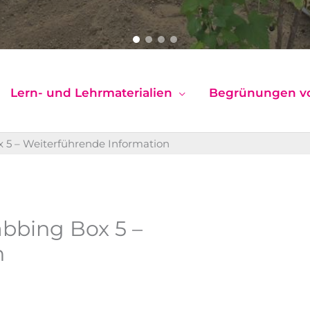
Lern- und Lehrmaterialien
Begrünungen v
x 5 – Weiterführende Information
abbing Box 5 –
n