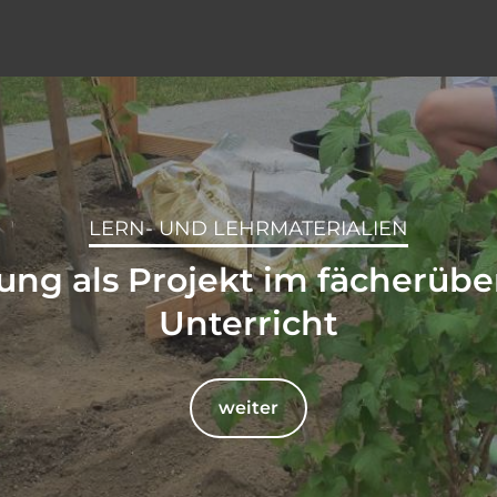
LERN- UND LEHRMATERIALIEN
ng als Projekt im fächerüb
Unterricht
weiter