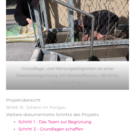
Grünpflege- und Wartungstätigkeiten an einer
Fassadenbegrünung mit Kletterpflanzen – BHAK St.
Johann im Pongau
Projektübersicht
BHAK St. Johann im Pongau
Weitere dokumentierte Schritte des Projekts
Schritt 1 - Das Team zur Begrünung
Schritt 3 - Grundlagen schaffen