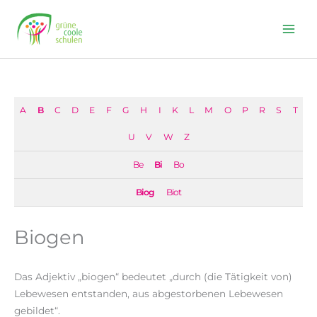
Skip
to
content
A
B
C
D
E
F
G
H
I
K
L
M
O
P
R
S
T
U
V
W
Z
Be
Bi
Bo
Biog
Biot
Biogen
Das Adjektiv „biogen“ bedeutet „durch (die Tätigkeit von)
Lebewesen entstanden, aus abgestorbenen Lebewesen
gebildet“.