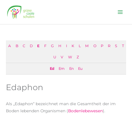
Skip
to
content
A
B
C
D
E
F
G
H
I
K
L
M
O
P
R
S
T
U
V
W
Z
Ed
Em
En
Eu
Edaphon
Als „Edaphon“ bezeichnet man die Gesamtheit der im
Boden lebenden Organismen (
Bodenlebewesen
).