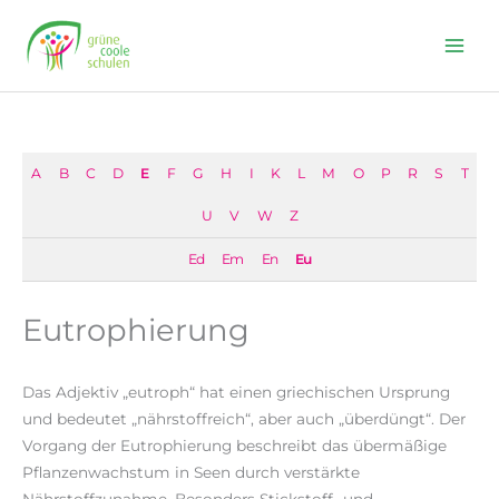
Skip
to
content
A
B
C
D
E
F
G
H
I
K
L
M
O
P
R
S
T
U
V
W
Z
Ed
Em
En
Eu
Eutrophierung
Das Adjektiv „eutroph“ hat einen griechischen Ursprung
und bedeutet „nährstoffreich“, aber auch „überdüngt“. Der
Vorgang der Eutrophierung beschreibt das übermäßige
Pflanzenwachstum in Seen durch verstärkte