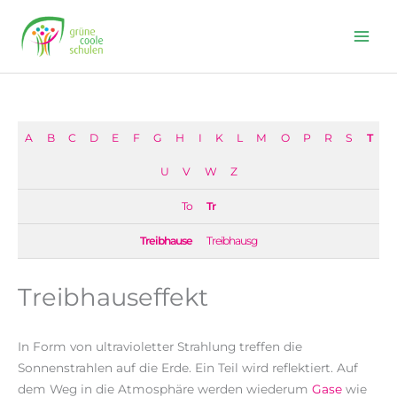
Skip
to
content
A
B
C
D
E
F
G
H
I
K
L
M
O
P
R
S
T
U
V
W
Z
To
Tr
Treibhause
Treibhausg
Treibhauseffekt
In Form von ultravioletter Strahlung treffen die
Sonnenstrahlen auf die Erde. Ein Teil wird reflektiert. Auf
dem Weg in die Atmosphäre werden wiederum
Gase
wie