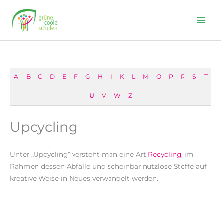
Skip
to
content
A
B
C
D
E
F
G
H
I
K
L
M
O
P
R
S
T
U
V
W
Z
Upcycling
Unter „Upcycling“ versteht man eine Art
Recycling
, im
Rahmen dessen Abfälle und scheinbar nutzlose Stoffe auf
kreative Weise in Neues verwandelt werden.