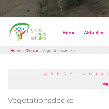
Home
Aktuelles
Home
Glossar
Vegetationsdecke
A
B
C
D
E
F
G
H
I
K
L
Veg
Vegetationsdecke