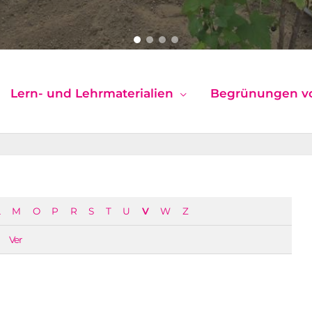
Lern- und Lehrmaterialien
Begrünungen v
M
O
P
R
S
T
U
V
W
Z
Ver