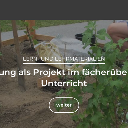
LERN- UND LEHRMATERIALIEN
ng als Projekt im fächerüb
Unterricht
weiter