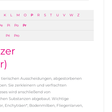
K
L
M
O
P
R
S
T
U
V
W
Z
Pe
Pi
Po
Pr
Pri
Pro
zer
r)
 tierischen Ausscheidungen, abgestorbenen
ben. Sie zerkleinern und verfrachten
ieses wird anschließend von
chen Substanzen abgebaut. Wichtige
, Enchyträen*, Bodenmilben, Fliegenlarven,