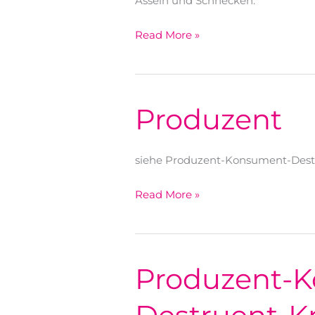
Asseln und Schnecken.
Primärzersetzer
Read More »
(Erstzersetzer)
Produzent
siehe Produzent-Konsument-Destr
Produzent
Read More »
Produzent-