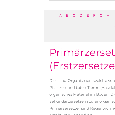
A
B
C
D
E
F
G
H
I
Primärzerset
(Erstzersetze
Dies sind Organismen, welche von
Pflanzen und toten Tieren (Aas) le
organisches Material im Boden. D
Sekundärzersetzern zu anorganis
Primärzersetzer sind Regenwürmer