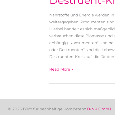
Destruent-Kr
Nährstoffe und Energie werden in 
weitergegeben. Produzenten sind 
Hierbei handelt es sich maßgebl
verbrauchen diese Biomasse und 
abhängig. Konsumenten* sind haup
oder Destruenten* sind die Leb
Destruenten-Kreislauf, die für de
Produzent-
Read More »
Konsument-
Destruent-
Kreislauf
© 2026 Büro für nachhaltige Kompetenz
B-NK GmbH