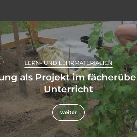
LERN- UND LEHRMATERIALIEN
ng als Projekt im fächerüb
Unterricht
weiter